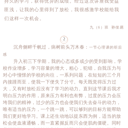
持久的学习，获得优异的成绩。经过这次讲座我受益
匪浅，让我的心里得到了放松，我很感激学校能给我
们这样一次机会。
九（
6
）班 孙佳易
2
沉舟侧畔千帆过，病树前头万木春：
一节心理课的听后
感
升入初三下学期，我的心态或多或少的受到影响，学
校作业增多，学习容量的增大，粗心，犯错，自我压力与
对心中憧憬的学校的向往，一系列问题，在短短的三个月
内接踵而至，使我一下便失了分寸。每天既觉得压力过
大，又有时放松后没有了学习的动力。直到这节课后我才
明白压力的作用，原来压力有利也有弊，过度的压力会压
垮我们的精神，过少的压力也会使我们失去奋斗的动力，
唯有适当的压力，一个跳一跳，可以够到的目标方能帮助
我们更好地学习。课上还生动地以提东西为例，适当的放
松会使血液通畅，而一直紧握反而只会使肌肉僵硬。同时