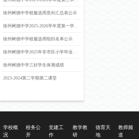
徐州树德中学校服选用意向汇总表公示
徐州树德中学2025-2026学年度第一学期课表公示
徐州树德中学校服选用组织名单公示
徐州树德中学2025年非市区小学毕业生报名名单公示
徐州树德中学三好学生体测成绩
2023-2024第二学期第二课堂
学校阳光体育运动优化实施方案
学校概
校务公
党建工
教学教
德育天
教师频
况
开
作
研
地
道