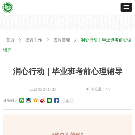
首页
ꄲ
德育工作
ꄲ
德育管理
ꄲ
润心行动｜毕业班考前心理
辅导
润心行动｜毕业班考前心理辅导
浏览量：
772
2023-05-24
17:33
넶
3
分享到：
“致奋斗的你”